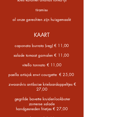
tiramisu
al onze gerechten
zijn huisgemaakt
KA
ART
caponata burrata (veg) € 11,00
salade tomaat garnalen € 11,00
vitello tonnato
€ 11,00
paella artisjok erwt courgette € 25,00
zwaardvis antiboise krielaardappeltjes €
27,00
gegrilde bavette kruidenlookboter
zomerse salade
handgesneden frietjes
€ 27,00