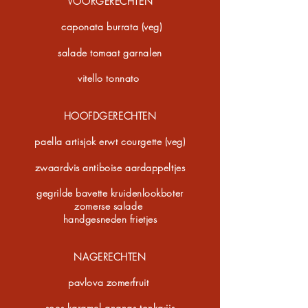
VO
ORGERECHTEN
caponata burrata (veg)
salade tomaat garnalen
vitello tonnato
HOOFDGERECHTEN
paella artisjok erwt courgette (veg)
zwaardvis antiboise aardappeltjes
gegrilde bavette kruidenlookboter
zomerse salade
handgesneden frietjes
NAGERE
C
HTEN
​pavlova zomerfruit
soes karamel ananas tonka-ijs